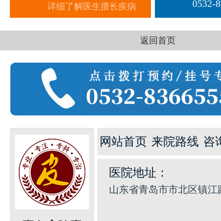
0532-
详细了解医生擅长疾病
快
1
一键通话
预约挂号
患者服务
来院路线
返回首页
网站首页
来院路线
咨
医院地址：
山东省青岛市市北区镇江路