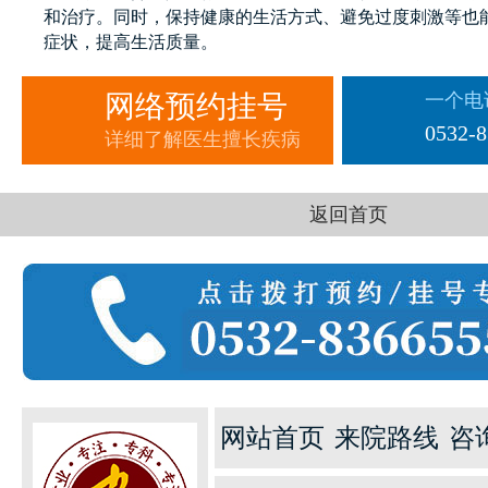
和治疗。同时，保持健康的生活方式、避免过度刺激等也
症状，提高生活质量。
网络预约挂号
一个电
快
1
一键通话
预约挂号
患者服务
来院路线
0532-
详细了解医生擅长疾病
返回首页
网站首页
来院路线
咨