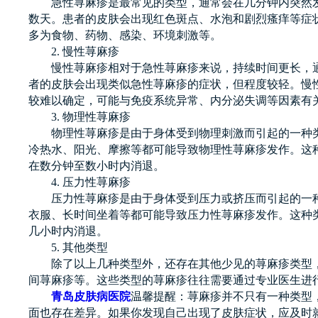
急性荨麻疹是最常见的类型，通常会在几分钟内突然发
数天。患者的皮肤会出现红色斑点、水泡和剧烈瘙痒等症
多为食物、药物、感染、环境刺激等。
2. 慢性荨麻疹
慢性荨麻疹相对于急性荨麻疹来说，持续时间更长，通
者的皮肤会出现类似急性荨麻疹的症状，但程度较轻。慢
较难以确定，可能与免疫系统异常、内分泌失调等因素有
3. 物理性荨麻疹
物理性荨麻疹是由于身体受到物理刺激而引起的一种类
冷热水、阳光、摩擦等都可能导致物理性荨麻疹发作。这
在数分钟至数小时内消退。
4. 压力性荨麻疹
压力性荨麻疹是由于身体受到压力或挤压而引起的一种
衣服、长时间坐着等都可能导致压力性荨麻疹发作。这种
几小时内消退。
5. 其他类型
除了以上几种类型外，还存在其他少见的荨麻疹类型，
间荨麻疹等。这些类型的荨麻疹往往需要通过专业医生进
青岛皮肤病医院
温馨提醒：荨麻疹并不只有一种类型
面也存在差异。如果你发现自己出现了皮肤症状，应及时